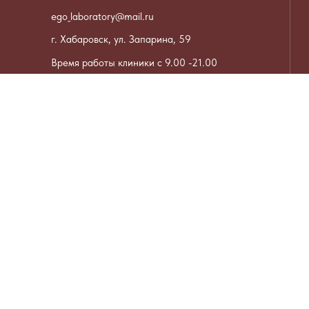
ego_laboratory@mail.ru
г. Хабаровск, ул. Запарина, 59
Время работы клиники с 9.00 -21.00
Записаться или задать вопрос
Информация
Наш блог
Акции месяца
Вакансии
ДМС договоры
Контакты контролирующих органов
Контакты
Документы